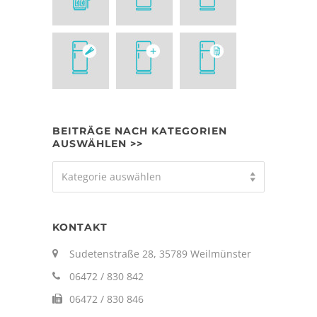
BEITRÄGE NACH KATEGORIEN
AUSWÄHLEN >>
Beiträge
Kategorie auswählen
nach
Kategorien
auswählen
KONTAKT
>>
Sudetenstraße 28, 35789 Weilmünster
06472 / 830 842
06472 / 830 846