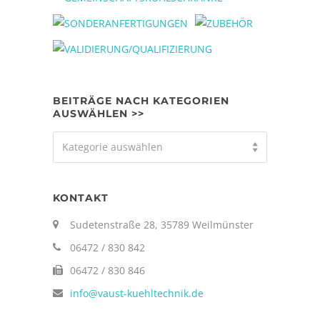
BEITRÄGE NACH KATEGORIEN
AUSWÄHLEN >>
Beiträge
Kategorie auswählen
nach
Kategorien
auswählen
KONTAKT
>>
Sudetenstraße 28, 35789 Weilmünster
06472 / 830 842
06472 / 830 846
info@vaust-kuehltechnik.de